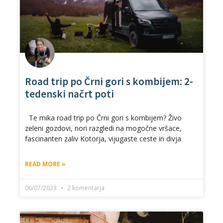
Road trip po Črni gori s kombijem: 2-
tedenski načrt poti
Te mika road trip po Črni gori s kombijem? Živo
zeleni gozdovi, nori razgledi na mogočne vršace,
fascinanten zaliv Kotorja, vijugaste ceste in divja
READ MORE »
06/07/2023
2 komentarja