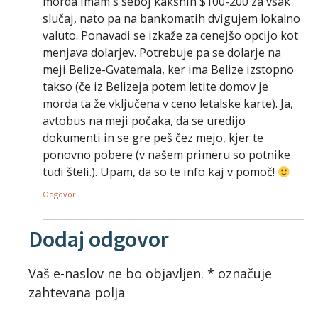
morda imam s seboj kakšnih $100-200 za vsak
slučaj, nato pa na bankomatih dvigujem lokalno
valuto. Ponavadi se izkaže za cenejšo opcijo kot
menjava dolarjev. Potrebuje pa se dolarje na
meji Belize-Gvatemala, ker ima Belize izstopno
takso (če iz Belizeja potem letite domov je
morda ta že vključena v ceno letalske karte). Ja,
avtobus na meji počaka, da se uredijo
dokumenti in se gre peš čez mejo, kjer te
ponovno pobere (v našem primeru so potnike
tudi šteli.). Upam, da so te info kaj v pomoč!
Odgovori
Dodaj odgovor
Vaš e-naslov ne bo objavljen.
*
označuje
zahtevana polja