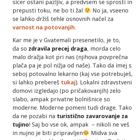
sicer ostani pazljiv, a predvsem se sprosti in
prepusti toku, ne bo ti žal
No ja, vseeno
se lahko držiš tehle osnovnih načel za
varnost na potovanjih
.
Kar me je v Gvatemali presenetilo, je to,
da so
zdravila precej draga
, morda celo
malo dražja kot pri nas (njihova povprečna
plača pa je pol nižja od naše). Tako da imej s
seboj potovalno lekarno (kaj vse potrebuješ,
si lahko prebereš
tukaj
). Lokalni zdravstveni
domovi izgledajo (po pričakovanjih) zelo
slabo, ampak privatne bolnišnice so
moderne. Moderne pomeni tudi drage. Tako
da ne pozabi na
turistično zavarovanje za
tujino
! Saj bo vse ok, ampak – nikoli ne veš
in nujno je biti pripravljen
Midva sva