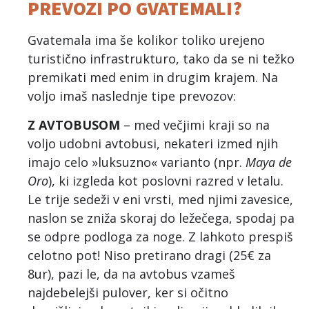
PREVOZI PO GVATEMALI?
Gvatemala ima še kolikor toliko urejeno
turistično infrastrukturo, tako da se ni težko
premikati med enim in drugim krajem. Na
voljo imaš naslednje tipe prevozov:
Z AVTOBUSOM
– med večjimi kraji so na
voljo udobni avtobusi, nekateri izmed njih
imajo celo »luksuzno« varianto (npr.
Maya de
Oro
), ki izgleda kot poslovni razred v letalu.
Le trije sedeži v eni vrsti, med njimi zavesice,
naslon se zniža skoraj do ležečega, spodaj pa
se odpre podloga za noge. Z lahkoto prespiš
celotno pot! Niso pretirano dragi (25€ za
8ur), pazi le, da na avtobus vzameš
najdebelejši pulover, ker si očitno