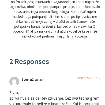
na frnikoli (orig. BlueMarble Vagabonds) in kot si najbrž že
ugotovil/a, obožujem potepanja in pisarije, kar je botrovalo
k nastanku tega popotniškega bloga. Ko ne načtrujem
naslednjega potepanja ali hitim s prsti po tipkovnici, me
lahko najdeš nekje zunaj v družbi ostalih članov naše
potepuške bande (preberi si kaj več o nas v zavihku O
potepuhih) ali pa na kavču, v družbi skodelice kave in že
ničkolikokrat prebranih knjig Harry Potterja.
2 Responses
30/10/2024 ob 07:57
tomaž
pravi:
Živjo,
sprva hvala za delitev izkušnje. Čez dva tedna grem
v guatemalo in belize v lastni režiji. Kaj bi pogledal