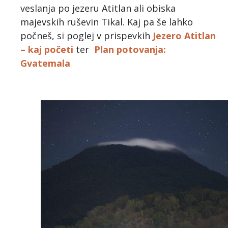
veslanja po jezeru Atitlan ali obiska
majevskih ruševin Tikal. Kaj pa še lahko
počneš, si poglej v prispevkih
Jezero Atitlan
– kaj početi
ter
Plan potovanja:
Gvatemala