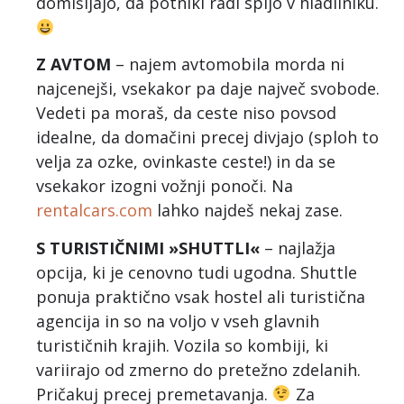
domišljajo, da potniki radi spijo v hladilniku.
Z AVTOM
– najem avtomobila morda ni
najcenejši, vsekakor pa daje največ svobode.
Vedeti pa moraš, da ceste niso povsod
idealne, da domačini precej divjajo (sploh to
velja za ozke, ovinkaste ceste!) in da se
vsekakor izogni vožnji ponoči. Na
rentalcars.com
lahko najdeš nekaj zase.
S TURISTIČNIMI »SHUTTLI«
– najlažja
opcija, ki je cenovno tudi ugodna. Shuttle
ponuja praktično vsak hostel ali turistična
agencija in so na voljo v vseh glavnih
turističnih krajih. Vozila so kombiji, ki
variirajo od zmerno do pretežno zdelanih.
Pričakuj precej premetavanja.
Za