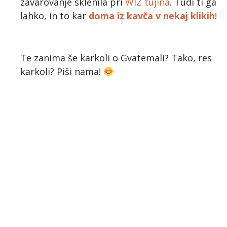
zavarovanje sklenila pri
WIZ tujina
. Tudi ti ga
lahko, in to kar
doma iz kavča v nekaj klikih
!
Te zanima še karkoli o Gvatemali? Tako, res
karkoli? Piši nama!