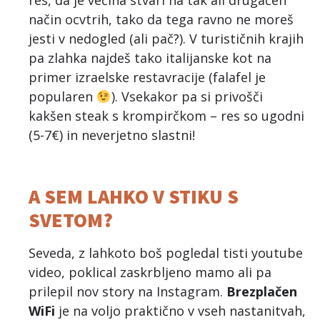
res, da je večina stvari na tak ali drugačen
način ocvtrih, tako da tega ravno ne moreš
jesti v nedogled (ali pač?). V turističnih krajih
pa zlahka najdeš tako italijanske kot na
primer izraelske restavracije (falafel je
popularen
). Vsekakor pa si privošči
kakšen steak s krompirčkom – res so ugodni
(5-7€) in neverjetno slastni!
A SEM LAHKO V STIKU S
SVETOM?
Seveda, z lahkoto boš pogledal tisti youtube
video, poklical zaskrbljeno mamo ali pa
prilepil nov story na Instagram.
Brezplačen
WiFi
je na voljo praktično v vseh nastanitvah,