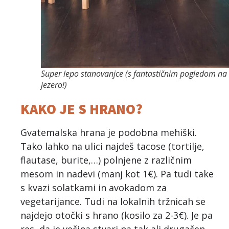
Super lepo stanovanjce (s fantastičnim pogledom na
jezero!)
KAKO JE S HRANO?
Gvatemalska hrana je podobna mehiški.
Tako lahko na ulici najdeš tacose (tortilje,
flautase, burite,…) polnjene z različnim
mesom in nadevi (manj kot 1€). Pa tudi take
s kvazi solatkami in avokadom za
vegetarijance. Tudi na lokalnih tržnicah se
najdejo otočki s hrano (kosilo za 2-3€). Je pa