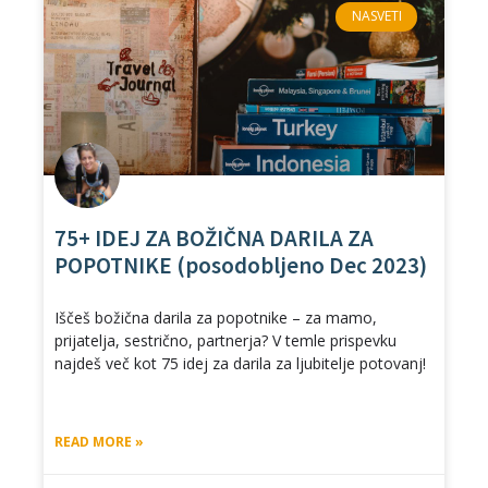
NASVETI
75+ IDEJ ZA BOŽIČNA DARILA ZA
POPOTNIKE (posodobljeno Dec 2023)
Iščeš božična darila za popotnike – za mamo,
prijatelja, sestrično, partnerja? V temle prispevku
najdeš več kot 75 idej za darila za ljubitelje potovanj!
READ MORE »