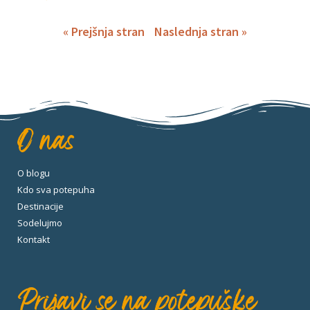
« Prejšnja stran
Naslednja stran »
O nas
O blogu
Kdo sva potepuha
Destinacije
Sodelujmo
Kontakt
Prijavi se na potepuške