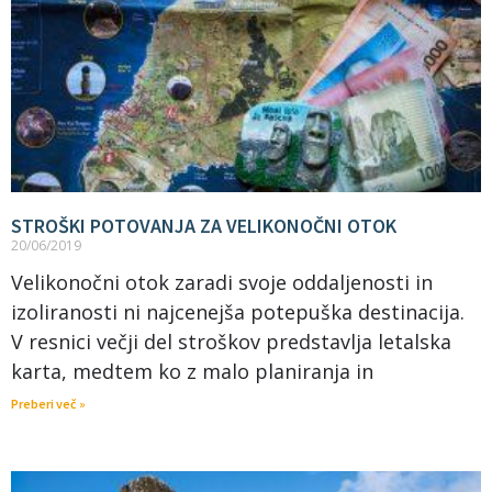
STROŠKI POTOVANJA ZA VELIKONOČNI OTOK
20/06/2019
Velikonočni otok zaradi svoje oddaljenosti in
izoliranosti ni najcenejša potepuška destinacija.
V resnici večji del stroškov predstavlja letalska
karta, medtem ko z malo planiranja in
Preberi več »