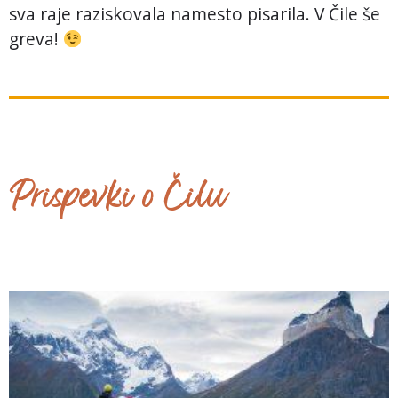
sva raje raziskovala namesto pisarila. V Čile še
greva!
Prispevki o Čilu