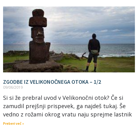
ZGODBE IZ VELIKONOČNEGA OTOKA – 1/2
09/06/2019
Si si že prebral uvod v Velikonočni otok? Če si
zamudil prejšnji prispevek, ga najdeš tukaj. Še
vedno z rožami okrog vratu naju sprejme lastnik
Preberi več »