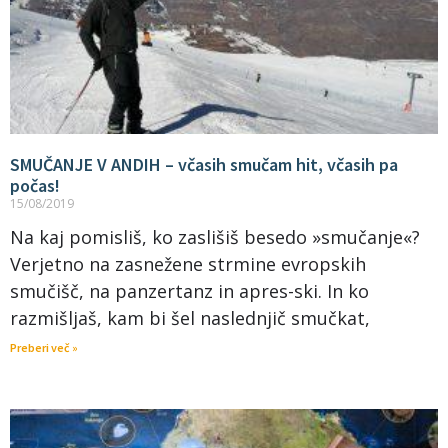
SMUČANJE V ANDIH – včasih smučam hit, včasih pa
počas!
15/08/2019
Na kaj pomisliš, ko zaslišiš besedo »smučanje«?
Verjetno na zasnežene strmine evropskih
smučišč, na panzertanz in apres-ski. In ko
razmišljaš, kam bi šel naslednjič smučkat,
Preberi več »