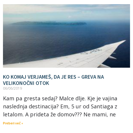
KO KOMAJ VERJAMEŠ, DA JE RES – GREVA NA
VELIKONOČNI OTOK
06/06/2019
Kam pa gresta sedaj? Malce dlje. Kje je vajina
naslednja destinacija? Em, 5 ur od Santiaga z
letalom. A prideta že domov??? Ne mami, ne
Preberi več »