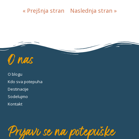
« Prejšnja stran
Naslednja stran »
O nas
O blogu
Kdo sva potepuha
Destinacije
Sodelujmo
Kontakt
Prijavi se na potepuške