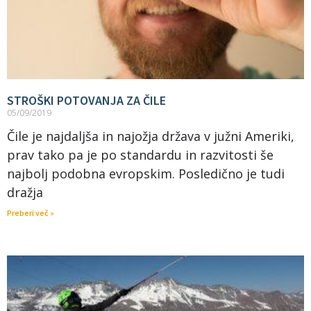
STROŠKI POTOVANJA ZA ČILE
05/09/2019
Čile je najdaljša in najožja država v južni Ameriki,
prav tako pa je po standardu in razvitosti še
najbolj podobna evropskim. Posledično je tudi
dražja
Preberi več »