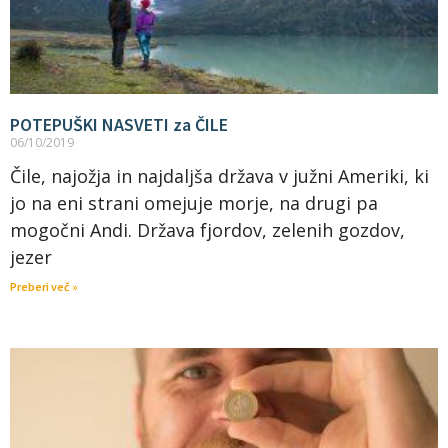
POTEPUŠKI NASVETI za ČILE
06/10/2019
Čile, najožja in najdaljša država v južni Ameriki, ki
jo na eni strani omejuje morje, na drugi pa
mogočni Andi. Država fjordov, zelenih gozdov,
jezer
Preberi več »