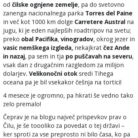
od
čilske ognjene zemelje
, pa do svetovno
zanenga nacionalnega parka
Torres del Paine
in več kot 1000 km dolge
Carretere Austral
na
jugu, ki je eden najlepših roadtripov na svetu;
preko
obal Pacifika
,
vinogradov
, okrog jezer in
vasic nemškega izgleda,
nekajkrat
čez Ande
in nazaj
, pa sem in tja
po puščavah na severu
,
vsak dan z drugačnim razgledom za milijon
dolarjev.
Velikonočni otok
sredi Tihega
oceana pa je bil vsekakor češnja na tortici!
4 mesece je ogromno, pa hkrati še vedno tako
zelo premalo!
Čeprav je na blogu največ prispevkov prav o
Čilu, je še toooliko za povedat o tej državi –
ker sproti za vse preprosto ni bilo časa, ko pa