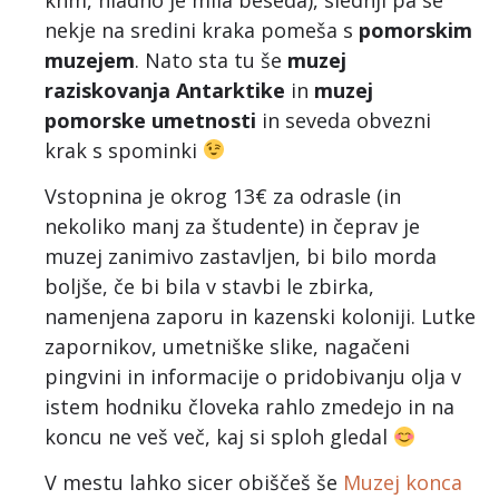
nekje na sredini kraka pomeša s
pomorskim
muzejem
. Nato sta tu še
muzej
raziskovanja Antarktike
in
muzej
pomorske umetnosti
in seveda obvezni
krak s spominki
Vstopnina je okrog 13€ za odrasle (in
nekoliko manj za študente) in čeprav je
muzej zanimivo zastavljen, bi bilo morda
boljše, če bi bila v stavbi le zbirka,
namenjena zaporu in kazenski koloniji. Lutke
zapornikov, umetniške slike, nagačeni
pingvini in informacije o pridobivanju olja v
istem hodniku človeka rahlo zmedejo in na
koncu ne veš več, kaj si sploh gledal
V mestu lahko sicer obiščeš še
Muzej konca