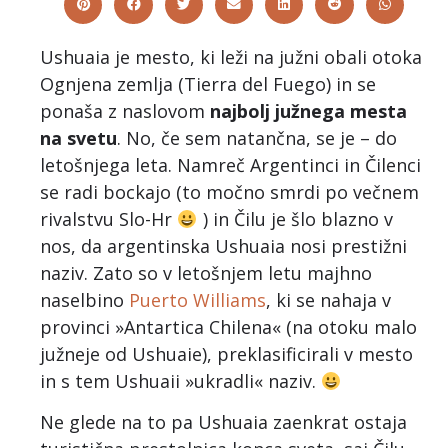
Ushuaia je mesto, ki leži na južni obali otoka
Ognjena zemlja (Tierra del Fuego) in se
ponaša z naslovom
najbolj južnega mesta
na svetu
. No, če sem natančna, se je – do
letošnjega leta. Namreč Argentinci in Čilenci
se radi bockajo (to močno smrdi po večnem
rivalstvu Slo-Hr
) in Čilu je šlo blazno v
nos, da argentinska Ushuaia nosi prestižni
naziv. Zato so v letošnjem letu majhno
naselbino
Puerto Williams
, ki se nahaja v
provinci »Antartica Chilena« (na otoku malo
južneje od Ushuaie), preklasificirali v mesto
in s tem Ushuaii »ukradli« naziv.
Ne glede na to pa Ushuaia zaenkrat ostaja