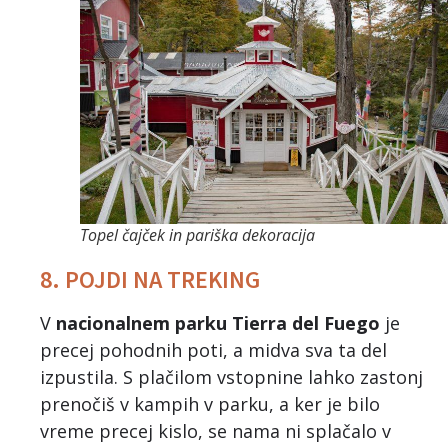
Topel čajček in pariška dekoracija
8. POJDI NA TREKING
V
nacionalnem parku Tierra del Fuego
je
precej pohodnih poti, a midva sva ta del
izpustila. S plačilom vstopnine lahko zastonj
prenočiš v kampih v parku, a ker je bilo
vreme precej kislo, se nama ni splačalo v