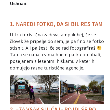
Ushuaii
:
1. NAREDI FOTKO, DA SI BIL RES TAM
Ultra turistična zadeva, ampak hej, če se
človek že pripelje do sem, je pa fino še fotko
stisnit. Ali pa šest, če se rad fotografiraš
Tabla se nahaja v majhnem parku ob obali,
posejanem z lesenimi hiškami, v katerih
domujejo razne turistične agencije.
2. »ZA VSAK SLUČAJ« POJDI ŠE PO