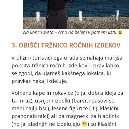
Na koncu sveta – črno na belem v potnem listu
3. OBIŠČI TRŽNICO ROČNIH IZDEKOV
V bližini turističnega urada se nahaja manjša
pokrita tržnica ročnih izdelkov – prav lahko
se zgodi, da ujameš kakšnega lokalca, ki
pravkar nekaj izdeluje.
Volnene kape in rokavice (o ja, dobra ideja za
ta mraz), usnjeni izdelki (barviti pasovi so
meni najljubši!), lesene figurice ( t.j. klasični
prahonabiralci) ali pa magnetki za hladilnik
(no ja, slednjih ne izdelujejo
) so klasični