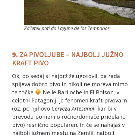
Začetek poti do Lagune de los Tempanos
9.
ZA PIVOLJUBE – NAJBOLJ JUŽNO
KRAFT PIVO
Ok, do sedaj si najbrž že ugotovil, da rada
spijeva dobro pivo in nikoli ne moreva mimo
te točke
Ne le Bariloche in El Bolson, v
celotni Patagoniji je fenomen kraft pivovarn
(oz. po njihovo
Cerveza Artesanal
, kar bi v
prevodu pomenilo ročno/domače pridelano
pivo) resnično popularen. In če se nahajaš v
najbolj južnem mestu na Zemlji, najbolj