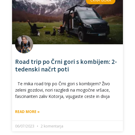
ČRNA GORA
Road trip po Črni gori s kombijem: 2-
tedenski načrt poti
Te mika road trip po Črni gori s kombijem? Živo
zeleni gozdovi, nori razgledi na mogočne vršace,
fascinanten zaliv Kotorja, vijugaste ceste in divja
READ MORE »
06/07/2023
2 komentarja