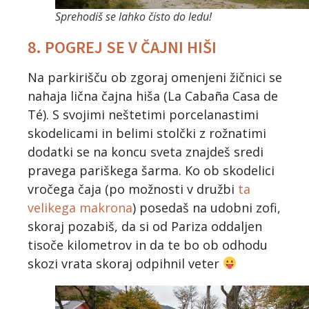
Sprehodiš se lahko čisto do ledu!
8. POGREJ SE V ČAJNI HIŠI
Na parkirišču ob zgoraj omenjeni žičnici se
nahaja lična čajna hiša (La Cabaña Casa de
Té). S svojimi neštetimi porcelanastimi
skodelicami in belimi stolčki z rožnatimi
dodatki se na koncu sveta znajdeš sredi
pravega pariškega šarma. Ko ob skodelici
vročega čaja (po možnosti v družbi
ta
velikega makrona
) posedaš na udobni zofi,
skoraj pozabiš, da si od Pariza oddaljen
tisoče kilometrov in da te bo ob odhodu
skozi vrata skoraj odpihnil veter