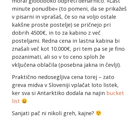
moral gloooboko odpreti denarnico. »Last
minute ponudbe« (to pomeni, da se prikažeš
v pisarni in vprašaš, če so na voljo ostale
kakšne proste postelje) se pričnejo pri
dobrih 4500€, in to za kabino z več
posteljami. Redna cena in lastna kabina bi
znašali več kot 10.000€, pri tem pa se je fino
pozanimati, ali so v to ceno sploh že
vključena oblačila (posebna jakna in čevlji).
Praktično nedosegljiva cena torej – zato
greva midva v Sloveniji vplačat loto listek,
ker sva si Antarktiko dodala na najin
bucket
list
Sanjati pač ni nikoli greh, kajne?