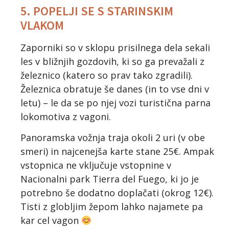
5. POPELJI SE S STARINSKIM
VLAKOM
Zaporniki so v sklopu prisilnega dela sekali
les v bližnjih gozdovih, ki so ga prevažali z
železnico (katero so prav tako zgradili).
Železnica obratuje še danes (in to vse dni v
letu) – le da se po njej vozi turistična parna
lokomotiva z vagoni.
Panoramska vožnja traja okoli 2 uri (v obe
smeri) in najcenejša karte stane 25€. Ampak
vstopnica ne vključuje vstopnine v
Nacionalni park Tierra del Fuego, ki jo je
potrebno še dodatno doplačati (okrog 12€).
Tisti z globljim žepom lahko najamete pa
kar cel vagon