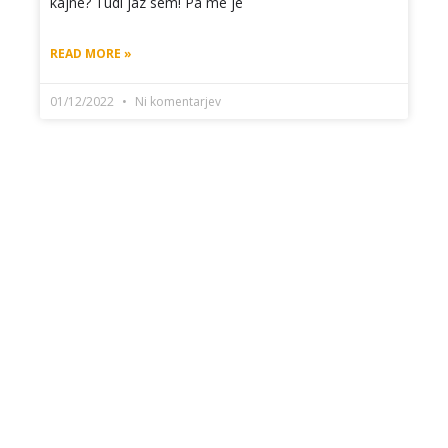
kajne? Tudi jaz sem! Pa me je
READ MORE »
01/12/2022
Ni komentarjev