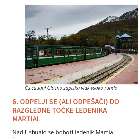
Ču čuuuu! Glasno zapiska vlak vsako rundo
6. ODPELJI SE (ALI ODPEŠAČI) DO
RAZGLEDNE TOČKE LEDENIKA
MARTIAL
Nad Ushuaio se bohoti ledenik Martial.