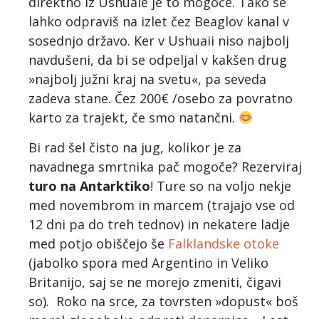
direktno iz Ushuaie je to mogoče. Tako se
lahko odpraviš na izlet čez Beaglov kanal v
sosednjo državo. Ker v Ushuaii niso najbolj
navdušeni, da bi se odpeljal v kakšen drug
»najbolj južni kraj na svetu«, pa seveda
zadeva stane. Čez 200€ /osebo za povratno
karto za trajekt, če smo natančni.
Bi rad šel čisto na jug, kolikor je za
navadnega smrtnika pač mogoče? Rezerviraj
turo na Antarktiko
! Ture so na voljo nekje
med novembrom in marcem (trajajo vse od
12 dni pa do treh tednov) in nekatere ladje
med potjo obiščejo še
Falklandske otoke
(jabolko spora med Argentino in Veliko
Britanijo, saj se ne morejo zmeniti, čigavi
so). Roko na srce, za tovrsten »dopust« boš