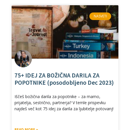
NASVETI
75+ IDEJ ZA BOŽIČNA DARILA ZA
POPOTNIKE (posodobljeno Dec 2023)
Iščeš božična darila za popotnike – za mamo,
prijatelja, sestrično, partnerja? V temle prispevku
najdeš več kot 75 idej za darila za ljubitelje potovanj!
READ MORE »