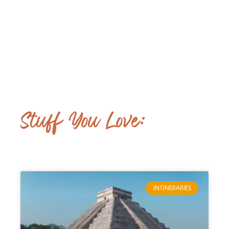
Stuff You Love:
INTINERARIES