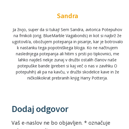
Sandra
Ja živjo, super da si tukaj! Sem Sandra, avtorica Potepuhov
na frnikoli (orig. BlueMarble Vagabonds) in kot si najbrž že
ugotovil/a, obožujem potepanja in pisarije, kar je botrovalo
k nastanku tega popotniškega bloga. Ko ne načtrujem
naslednjega potepanja ali hitim s prsti po tipkovnici, me
lahko najdeš nekje zunaj v družbi ostalih članov naše
potepuške bande (preberi si kaj več o nas v zavihku O
potepuhih) ali pa na kavču, v družbi skodelice kave in že
ničkolikokrat prebranih knjig Harry Potterja.
Dodaj odgovor
Vaš e-naslov ne bo objavljen.
*
označuje