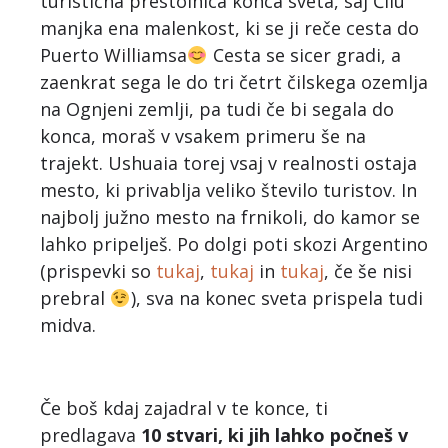
turistična prestolnica konca sveta, saj Čilu
manjka ena malenkost, ki se ji reče cesta do
Puerto Williamsa
Cesta se sicer gradi, a
zaenkrat sega le do tri četrt čilskega ozemlja
na Ognjeni zemlji, pa tudi če bi segala do
konca, moraš v vsakem primeru še na
trajekt. Ushuaia torej vsaj v realnosti ostaja
mesto, ki privablja veliko število turistov. In
najbolj južno mesto na frnikoli, do kamor se
lahko pripelješ. Po dolgi poti skozi Argentino
(prispevki so
tukaj
,
tukaj
in
tukaj
, če še nisi
prebral
), sva na konec sveta prispela tudi
midva.
Če boš kdaj zajadral v te konce, ti
predlagava
10 stvari, ki jih lahko počneš v