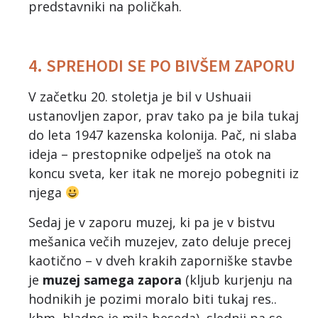
predstavniki na poličkah.
4. SPREHODI SE PO BIVŠEM ZAPORU
V začetku 20. stoletja je bil v Ushuaii
ustanovljen zapor, prav tako pa je bila tukaj
do leta 1947 kazenska kolonija. Pač, ni slaba
ideja – prestopnike odpelješ na otok na
koncu sveta, ker itak ne morejo pobegniti iz
njega
Sedaj je v zaporu muzej, ki pa je v bistvu
mešanica večih muzejev, zato deluje precej
kaotično – v dveh krakih zaporniške stavbe
je
muzej samega zapora
(kljub kurjenju na
hodnikih je pozimi moralo biti tukaj res..
khm, hladno je mila beseda), slednji pa se