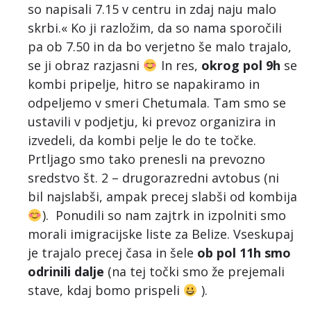
so napisali 7.15 v centru in zdaj naju malo
skrbi.« Ko ji razložim, da so nama sporočili
pa ob 7.50 in da bo verjetno še malo trajalo,
se ji obraz razjasni
In res,
okrog pol 9h
se
kombi pripelje, hitro se napakiramo in
odpeljemo v smeri Chetumala. Tam smo se
ustavili v podjetju, ki prevoz organizira in
izvedeli, da kombi pelje le do te točke.
Prtljago smo tako prenesli na prevozno
sredstvo št. 2 – drugorazredni avtobus (ni
bil najslabši, ampak precej slabši od kombija
). Ponudili so nam zajtrk in izpolniti smo
morali imigracijske liste za Belize. Vseskupaj
je trajalo precej časa in šele
ob pol 11h smo
odrinili dalje
(na tej točki smo že prejemali
stave, kdaj bomo prispeli
).