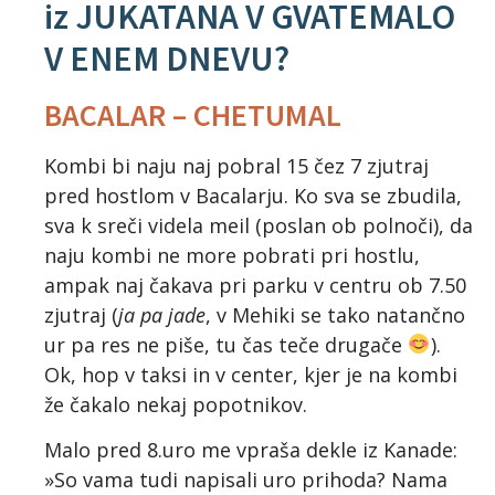
iz JUKATANA V GVATEMALO
V ENEM DNEVU?
BACALAR – CHETUMAL
Kombi bi naju naj pobral 15 čez 7 zjutraj
pred hostlom v Bacalarju. Ko sva se zbudila,
sva k sreči videla meil (poslan ob polnoči), da
naju kombi ne more pobrati pri hostlu,
ampak naj čakava pri parku v centru ob 7.50
zjutraj (
ja pa jade
, v Mehiki se tako natančno
ur pa res ne piše, tu čas teče drugače
).
Ok, hop v taksi in v center, kjer je na kombi
že čakalo nekaj popotnikov.
Malo pred 8.uro me vpraša dekle iz Kanade:
»So vama tudi napisali uro prihoda? Nama