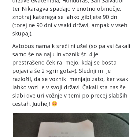
države Gvatemala, Honduras, San Salvador
ter Nikaragva spadajo v enotno območje,
znotraj katerega se lahko gibljete 90 dni
(torej ne 90 dni v vsaki državi, ampak v vseh
skupaj).
Avtobus nama k sreči ni ušel (so pa vsi čakali
samo še na naju in voznik št. 4 je
prestrašeno čekiral mejo, kdaj se bosta
pojavila še 2 »gringota«). Slednji mi je
razložil, da se vozniki menjajo zato, ker vsak
lahko vozi le v svoji državi. Čakali sta nas še
slabi dve uri vožnje v temi po precej slabših
cestah. Juuhej!