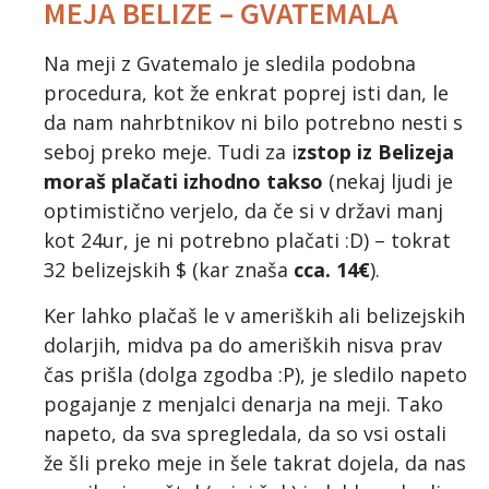
MEJA BELIZE – GVATEMALA
Na meji z Gvatemalo je sledila podobna
procedura, kot že enkrat poprej isti dan, le
da nam nahrbtnikov ni bilo potrebno nesti s
seboj preko meje. Tudi za i
zstop iz Belizeja
moraš plačati izhodno takso
(nekaj ljudi je
optimistično verjelo, da če si v državi manj
kot 24ur, je ni potrebno plačati :D) – tokrat
32 belizejskih $ (kar znaša
cca. 14€
).
Ker lahko plačaš le v ameriških ali belizejskih
dolarjih, midva pa do ameriških nisva prav
čas prišla (dolga zgodba :P), je sledilo napeto
pogajanje z menjalci denarja na meji. Tako
napeto, da sva spregledala, da so vsi ostali
že šli preko meje in šele takrat dojela, da nas