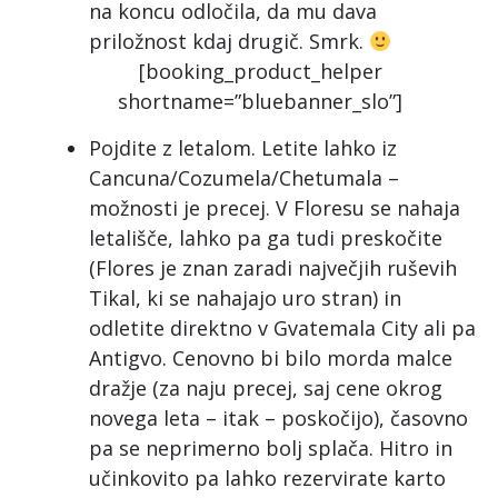
na koncu odločila, da mu dava
priložnost kdaj drugič. Smrk.
[booking_product_helper
shortname=”bluebanner_slo”]
Pojdite z letalom. Letite lahko iz
Cancuna/Cozumela/Chetumala –
možnosti je precej. V Floresu se nahaja
letališče, lahko pa ga tudi preskočite
(Flores je znan zaradi največjih ruševih
Tikal, ki se nahajajo uro stran) in
odletite direktno v Gvatemala City ali pa
Antigvo. Cenovno bi bilo morda malce
dražje (za naju precej, saj cene okrog
novega leta – itak – poskočijo), časovno
pa se neprimerno bolj splača. Hitro in
učinkovito pa lahko rezervirate karto