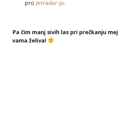
pro
Jetradar-ju
.
Pa čim manj sivih las pri prečkanju mej
vama želiva!