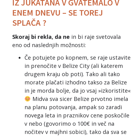
IZ JUKATANA V GVATEMALO V
ENEM DNEVU – SE TOREJ
SPLAČA ?
Skoraj bi rekla, da ne
in bi raje svetovala
eno od naslednjih možnosti:
Če potujete po kopnem, se raje ustavite
in prenočite v Belize City (ali katerem
drugem kraju ob poti). Tako ali tako
morate plačati izhodno takso za Belize
in je morda bolje, da jo vsaj »izkoristite«
Midva sva sicer Belize prvotno imela
na planu potovanja, ampak so zaradi
novega leta in praznikov cene poskočile
v nebo (govorimo o 100€ in več na
nočitev v majhni sobici), tako da sva se