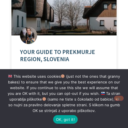
YOUR GUIDE TO PREKMURJE
REGION, SLOVENIA
A river that winds lazily across wide plains.
This website uses cookies
(just not the ones that granny
White storks nesting on chimneys. Picturesque
bakes) to ensure that we give you the best experience on our
churches and unique architecture. Lush green
website. If you continue to use this site we will assume that
hills, lined with vineyards and mighty castles
you are OK with it, but you can opt-out if you wish.
Ta stran
sitting among them. Thermal waters for
uporablja piškotke
(samo ne tiste s čokolado od babice), ki
relaxation and the juiciest Slovenian dessert.
so nujni za pravilno delovanje spletne strani. S klikom na gumb
Welcome to Prekmurje region in Slovenia!
OK se strinjaš z uporabo piškotkov.
OK, got it!
READ MORE »