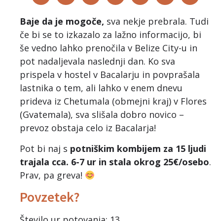
Baje da je mogoče,
sva nekje prebrala. Tudi
če bi se to izkazalo za lažno informacijo, bi
še vedno lahko prenočila v Belize City-u in
pot nadaljevala naslednji dan. Ko sva
prispela v hostel v Bacalarju in povprašala
lastnika o tem, ali lahko v enem dnevu
prideva iz Chetumala (obmejni kraj) v Flores
(Gvatemala), sva slišala dobro novico –
prevoz obstaja celo iz Bacalarja!
Pot bi naj s
potniškim kombijem za 15 ljudi
trajala cca. 6-7 ur in stala okrog 25€/osebo
.
Prav, pa greva!
Povzetek?
Število ur potovanja: 13