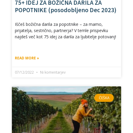
75+ IDEJ ZA BOŽIČNA DARILA ZA
POPOTNIKE (posodobljeno Dec 2023)
Iščeš božična darila za popotnike – za mamo,
prijatelja, sestrično, partnerja? V temle prispevku
najdeš več kot 75 idej za darila za ljubitelje potovanj!
READ MORE »
07/12/2022
Ni komentarjev
ČEŠKA