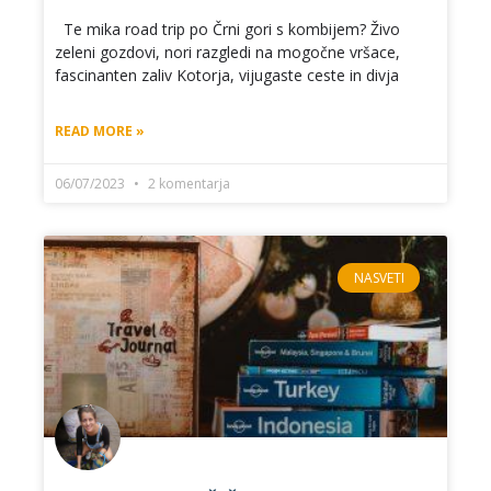
Te mika road trip po Črni gori s kombijem? Živo
zeleni gozdovi, nori razgledi na mogočne vršace,
fascinanten zaliv Kotorja, vijugaste ceste in divja
READ MORE »
06/07/2023
2 komentarja
NASVETI