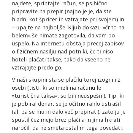
najdete, sprintajte račun, se psihično
pripravite na prepir (najbolje je, da ste
hladni kot špricer in vztrajate pri svojem) in
– upajte na najboljše. Kljub dokazu »črno na
belem« še nimate zagotovila, da vam bo
uspelo. Na internetu obstaja precej zapisov
o fizičnem nasilju nad potniki, če ti niso
hoteli plačati takse, tako da vseeno ne
vztrajajte predolgo.
V naši skupini sta se plačilu torej izognili 2
osebi (tisti, ki so imeli na računu le
»turistična taksa«, so bili neuspešni). Tip, ki
je pobiral denar, se je očitno rahlo ustrašil
(ali pa se mu ni dalo več prepirati), zato ju je
spustil čez mejo brez plačila in jima hkrati
naročil, da ne smeta ostalim tega povedati.