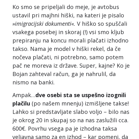
Ko smo se pripeljali do meje, je avtobus
ustavil pri majhni hiški, na kateri je pisalo
»imigracijski dokumenti«.
V hiško so spuščali
vsakega posebej in skoraj (!) vsi smo kljub
prepiranju na koncu morali plačati izhodno
takso. Nama je model v hiški rekel, da če
nočeva plačati, ni potrebno, samo potem
pač ne moreva iz države. Super, kajne? Ko je
Bojan zahteval račun, ga je nahrulil, da
nismo na banki.
Ampak…
dve osebi sta se uspešno izognili
plačilu
(po našem mnenju) izmišljene takse!
Lahko si predstavljate slabo voljo – bilo nas
je okrog 20 in skupaj so na nas zaslužili cca.
600€. Povrhu vsega pa je izhodna taksa
veljavna samo za en izhod – kar pomeni, da