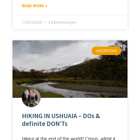
READ MORE »
13/01/2020
24 komentarjev
ARGENTINA
HIKING IN USHUAIA – DOs &
definite DON’Ts
Hiking at the end of the world? C’mon, admit it,