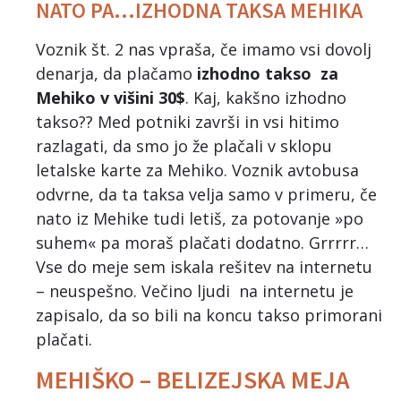
NATO PA…IZHODNA TAKSA MEHIKA
Voznik št. 2 nas vpraša, če imamo vsi dovolj
denarja, da plačamo
izhodno takso za
Mehiko v višini 30$
. Kaj, kakšno izhodno
takso?? Med potniki završi in vsi hitimo
razlagati, da smo jo že plačali v sklopu
letalske karte za Mehiko. Voznik avtobusa
odvrne, da ta taksa velja samo v primeru, če
nato iz Mehike tudi letiš, za potovanje »po
suhem« pa moraš plačati dodatno. Grrrrr…
Vse do meje sem iskala rešitev na internetu
– neuspešno. Večino ljudi na internetu je
zapisalo, da so bili na koncu takso primorani
plačati.
MEHIŠKO – BELIZEJSKA MEJA