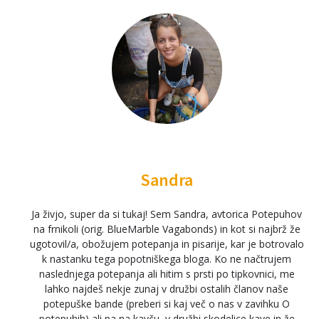
Sandra
Ja živjo, super da si tukaj! Sem Sandra, avtorica Potepuhov
na frnikoli (orig. BlueMarble Vagabonds) in kot si najbrž že
ugotovil/a, obožujem potepanja in pisarije, kar je botrovalo
k nastanku tega popotniškega bloga. Ko ne načtrujem
naslednjega potepanja ali hitim s prsti po tipkovnici, me
lahko najdeš nekje zunaj v družbi ostalih članov naše
potepuške bande (preberi si kaj več o nas v zavihku O
potepuhih) ali pa na kavču, v družbi skodelice kave in že