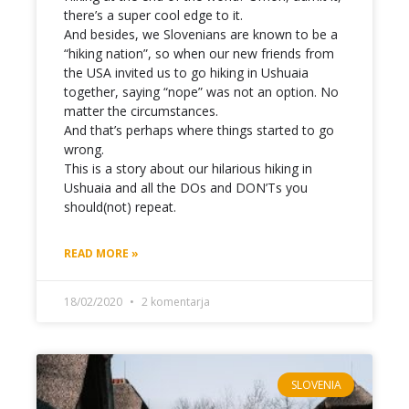
there’s a super cool edge to it.
And besides, we Slovenians are known to be a
“hiking nation”, so when our new friends from
the USA invited us to go hiking in Ushuaia
together, saying “nope” was not an option. No
matter the circumstances.
And that’s perhaps where things started to go
wrong.
This is a story about our hilarious hiking in
Ushuaia and all the DOs and DON’Ts you
should(not) repeat.
READ MORE »
18/02/2020
2 komentarja
SLOVENIA