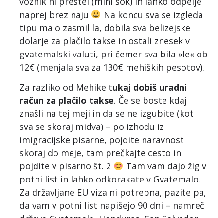
voznik ni preštel (mini šok) in lahko odpelje
naprej brez naju
Na koncu sva se izgleda
tipu malo zasmilila, dobila sva belizejske
dolarje za plačilo takse in ostali znesek v
gvatemalski valuti, pri čemer sva bila »le« ob
12€ (menjala sva za 130€ mehiških pesotov).
Za razliko od Mehike t
ukaj dobiš uradni
račun za plačilo takse
. Če se boste kdaj
znašli na tej meji in da se ne izgubite (kot
sva se skoraj midva) – po izhodu iz
imigracijske pisarne, pojdite naravnost
skoraj do meje, tam prečkajte cesto in
pojdite v pisarno št. 2
Tam vam dajo žig v
potni list in lahko odkorakate v Gvatemalo.
Za državljane EU viza ni potrebna, pazite pa,
da vam v potni list napišejo 90 dni – namreč