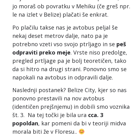
jo moraš ob povratku v Mehiku (če greš npr.
le na izlet v Belize) plačati še enkrat.
Po plačilu takse nas je avtobus peljal še
nekaj deset metrov dalje, nato pa je
potrebno vzeti vso svojo ptrljago in se
peš
odpraviti preko meje
. Vrste niso predolge,
pregled prtljage pa je bolj teoretičen, tako
da si hitro na drugi strani. Ponovno smo se
napokali na avtobus in odpravili dalje.
Naslednji postanek? Belize City, kjer so nas
ponovno prestavili na nov avtobus
(identičen prejšnjemu) in dobili smo voznika
št. 3. Na tej točki je bila ura
cca. 3
popoldan
, kar pomeni da bi v teoriji midva
morala biti že v Floresu..