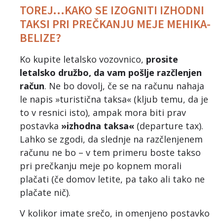
TOREJ…KAKO SE IZOGNITI IZHODNI
TAKSI PRI PREČKANJU MEJE MEHIKA-
BELIZE?
Ko kupite letalsko vozovnico,
prosite
letalsko družbo, da vam pošlje razčlenjen
račun
. Ne bo dovolj, če se na računu nahaja
le napis »turistična taksa« (kljub temu, da je
to v resnici isto), ampak mora biti prav
postavka
»izhodna taksa«
(departure tax).
Lahko se zgodi, da slednje na razčlenjenem
računu ne bo – v tem primeru boste takso
pri prečkanju meje po kopnem morali
plačati (če domov letite, pa tako ali tako ne
plačate nič).
V kolikor imate srečo, in omenjeno postavko