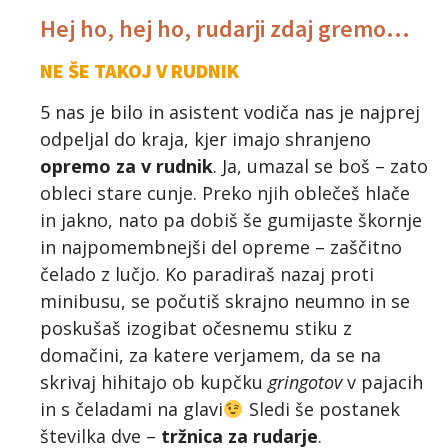
Hej ho, hej ho, rudarji zdaj gremo…
NE ŠE TAKOJ V RUDNIK
5 nas je bilo in asistent vodiča nas je najprej
odpeljal do kraja, kjer imajo shranjeno
opremo za v rudnik
. Ja, umazal se boš – zato
obleci stare cunje. Preko njih oblečeš hlače
in jakno, nato pa dobiš še gumijaste škornje
in najpomembnejši del opreme – zaščitno
čelado z lučjo. Ko paradiraš nazaj proti
minibusu, se počutiš skrajno neumno in se
poskušaš izogibat očesnemu stiku z
domačini, za katere verjamem, da se na
skrivaj hihitajo ob kupčku
gringotov
v pajacih
in s čeladami na glavi
Sledi še postanek
številka dve –
tržnica za rudarje
.