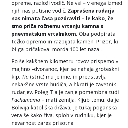
opreme, razloži vodič. Ne vsi – v enega izmed
njih nas potisne vodič.
Zaprašena rudarja
nas nimata časa pozdraviti – le kako, če
smo priča ročnemu vrtanju kamna s
pnevmatskim vrtalnikom.
Oba podpirata
težko opremo in razbijata kamen. Prizor, ki
bi ga pričakoval morda 100 let nazaj.
Po še kakšnem kilometru rovov prispemo v
majhno »dvorano«, kjer se nahaja groteskni
kip.
Tio
(stric) mu je ime, in predstavlja
nekakšne vrste hudiča, a hkrati je zavetnik
rudarjev. Poleg Tia je zanje pomembna tudi
Pachamama
– mati zemlja. Kljub temu, da je
Bolivija katoliška država, je tukaj poganska
vera še kako živa, sploh v rudniku, kjer je
nevarnost zares prisotna.