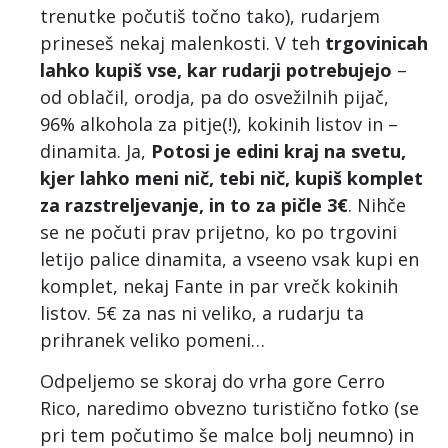
trenutke počutiš točno tako), rudarjem
prineseš nekaj malenkosti. V teh
trgovinicah
lahko kupiš vse, kar rudarji potrebujejo
–
od oblačil, orodja, pa do osvežilnih pijač,
96% alkohola za pitje(!), kokinih listov in –
dinamita. Ja,
Potosi je edini kraj na svetu,
kjer lahko meni nič, tebi nič, kupiš komplet
za razstreljevanje, in to za pičle 3€
. Nihče
se ne počuti prav prijetno, ko po trgovini
letijo palice dinamita, a vseeno vsak kupi en
komplet, nekaj Fante in par vrečk kokinih
listov. 5€ za nas ni veliko, a rudarju ta
prihranek veliko pomeni…
Odpeljemo se skoraj do vrha gore Cerro
Rico, naredimo obvezno turistično fotko (se
pri tem počutimo še malce bolj neumno) in