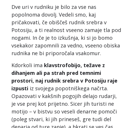
Dve uri v rudniku je bilo za vse nas
popolnoma dovolj. Vedeli smo, kaj
pričakovati, če obiščeš rudnik srebra v
Potosiju, a ti realnost vseeno zamaje tla pod
nogami. In če je to izkušnja, ki si jo bomo
vsekakor zapomnili za vedno, vseeno obiska
rudnika ne bi priporočala vsakomur.
Kdorkoli ima
klavstrofobijo, težave z
dihanjem ali pa strah pred temnimi
prostori, naj rudnik srebra v Potosiju raje
izpusti
iz svojega popotniškega načrta.
Opazovati v kakšnih pogojih delajo rudarji,
je vse prej kot prijetno. Sicer jih turisti ne
motijo – v bistvu so veseli denarne pomoči
(poleg stvari, ki jih prineseš, gre tudi del
denarja od ture zanje), a hkrati se ves čas