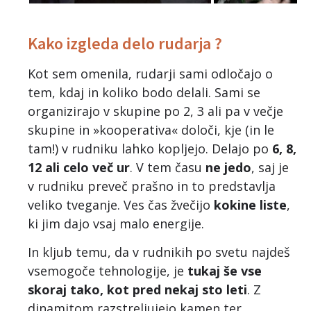
Kako izgleda delo rudarja ?
Kot sem omenila, rudarji sami odločajo o
tem, kdaj in koliko bodo delali. Sami se
organizirajo v skupine po 2, 3 ali pa v večje
skupine in »kooperativa« določi, kje (in le
tam!) v rudniku lahko kopljejo. Delajo po
6, 8,
12 ali celo več ur
. V tem času
ne jedo
, saj je
v rudniku preveč prašno in to predstavlja
veliko tveganje. Ves čas žvečijo
kokine liste
,
ki jim dajo vsaj malo energije.
In kljub temu, da v rudnikih po svetu najdeš
vsemogoče tehnologije, je
tukaj še vse
skoraj tako, kot pred nekaj sto leti
. Z
dinamitom razstreljujejo kamen ter