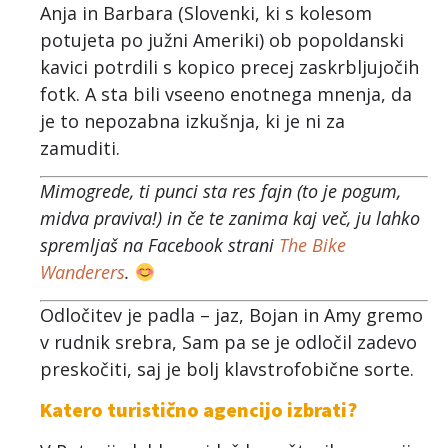
Anja in Barbara (Slovenki, ki s kolesom
potujeta po južni Ameriki) ob popoldanski
kavici potrdili s kopico precej zaskrbljujočih
fotk. A sta bili vseeno enotnega mnenja, da
je to nepozabna izkušnja, ki je ni za
zamuditi.
Mimogrede, ti punci sta res fajn (to je pogum,
midva praviva!) in če te zanima kaj več, ju lahko
spremljaš na Facebook strani
The Bike
Wanderers
.
Odločitev je padla – jaz, Bojan in Amy gremo
v rudnik srebra, Sam pa se je odločil zadevo
preskočiti, saj je bolj klavstrofobične sorte.
Katero turistično agencijo izbrati?