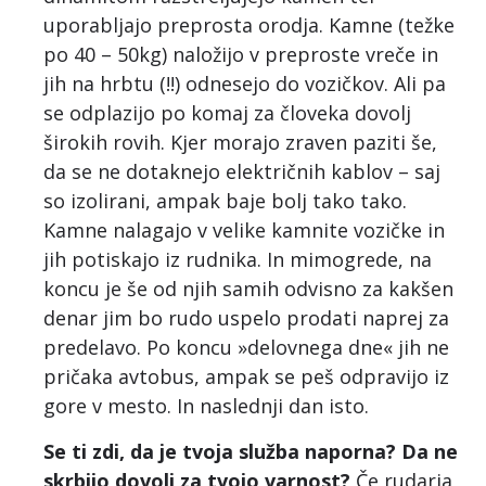
uporabljajo preprosta orodja. Kamne (težke
po 40 – 50kg) naložijo v preproste vreče in
jih na hrbtu (!!) odnesejo do vozičkov. Ali pa
se odplazijo po komaj za človeka dovolj
širokih rovih. Kjer morajo zraven paziti še,
da se ne dotaknejo električnih kablov – saj
so izolirani, ampak baje bolj tako tako.
Kamne nalagajo v velike kamnite vozičke in
jih potiskajo iz rudnika. In mimogrede, na
koncu je še od njih samih odvisno za kakšen
denar jim bo rudo uspelo prodati naprej za
predelavo. Po koncu »delovnega dne« jih ne
pričaka avtobus, ampak se peš odpravijo iz
gore v mesto. In naslednji dan isto.
Se ti zdi, da je tvoja služba naporna? Da ne
skrbijo dovolj za tvojo varnost?
Če rudarja