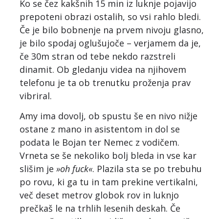
Ko se čez kakšnih 15 min iz luknje pojavijo
prepoteni obrazi ostalih, so vsi rahlo bledi.
Če je bilo bobnenje na prvem nivoju glasno,
je bilo spodaj oglušujoče – verjamem da je,
če 30m stran od tebe nekdo razstreli
dinamit. Ob gledanju videa na njihovem
telefonu je ta ob trenutku proženja prav
vibriral.
Amy ima dovolj, ob spustu še en nivo nižje
ostane z mano in asistentom in dol se
podata le Bojan ter Nemec z vodičem.
Vrneta se še nekoliko bolj bleda in vse kar
slišim je
»oh fuck«
. Plazila sta se po trebuhu
po rovu, ki ga tu in tam prekine vertikalni,
več deset metrov globok rov in luknjo
prečkaš le na trhlih lesenih deskah. Če