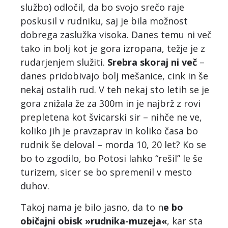
službo) odločil, da bo svojo srečo raje
poskusil v rudniku, saj je bila možnost
dobrega zaslužka visoka. Danes temu ni več
tako in bolj kot je gora izropana, težje je z
rudarjenjem služiti.
Srebra skoraj ni več
–
danes pridobivajo bolj mešanice, cink in še
nekaj ostalih rud. V teh nekaj sto letih se je
gora znižala že za 300m in je najbrž z rovi
prepletena kot švicarski sir – nihče ne ve,
koliko jih je pravzaprav in koliko časa bo
rudnik še deloval – morda 10, 20 let? Ko se
bo to zgodilo, bo Potosi lahko “rešil” le še
turizem, sicer se bo spremenil v mesto
duhov.
Takoj nama je bilo jasno, da to n
e bo
običajni obisk »rudnika-muzeja«
, kar sta