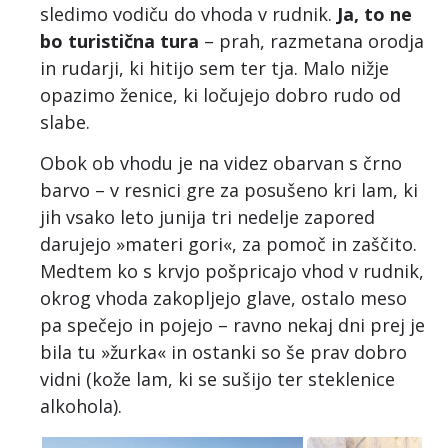
sledimo vodiču do vhoda v rudnik.
Ja, to ne
bo turistična tura
– prah, razmetana orodja
in rudarji, ki hitijo sem ter tja. Malo nižje
opazimo ženice, ki ločujejo dobro rudo od
slabe.
Obok ob vhodu je na videz obarvan s črno
barvo – v resnici gre za posušeno kri lam, ki
jih vsako leto junija tri nedelje zapored
darujejo »materi gori«, za pomoč in zaščito.
Medtem ko s krvjo pošpricajo vhod v rudnik,
okrog vhoda zakopljejo glave, ostalo meso
pa spečejo in pojejo – ravno nekaj dni prej je
bila tu »žurka« in ostanki so še prav dobro
vidni (kože lam, ki se sušijo ter steklenice
alkohola).