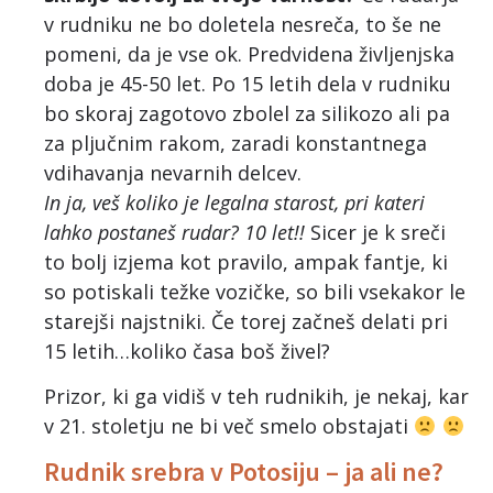
v rudniku ne bo doletela nesreča, to še ne
pomeni, da je vse ok. Predvidena življenjska
doba je 45-50 let. Po 15 letih dela v rudniku
bo skoraj zagotovo zbolel za silikozo ali pa
za pljučnim rakom, zaradi konstantnega
vdihavanja nevarnih delcev.
In ja, veš koliko je legalna starost, pri kateri
lahko postaneš rudar? 10 let!!
Sicer je k sreči
to bolj izjema kot pravilo, ampak fantje, ki
so potiskali težke vozičke, so bili vsekakor le
starejši najstniki. Če torej začneš delati pri
15 letih…koliko časa boš živel?
Prizor, ki ga vidiš v teh rudnikih, je nekaj, kar
v 21. stoletju ne bi več smelo obstajati
Rudnik srebra v Potosiju – ja ali ne?