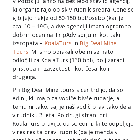
V Potosiju lahko najdeš lepo število agencij,
ki organizirajo obisk v rudnik srebra. Cene se
gibljejo nekje od 80-150 bol/osebo (kar je
cca. 10 – 19€), a dve agenciji imata ogromno
dobrih ocen na TripAdvisorju in kot taki
izstopata –
KoalaTurs
in
Big Deal Mine
Tours
. Mi smo obiskali obe in se nato
odločili za KoalaTurs (130 bol), bolj zaradi
pristopa in zavzetosti, kot česarkoli
drugega.
Pri Big Deal Mine tours sicer trdijo, da so
edini, ki imajo za vodiče bivše rudarje, a
temu ni tako, saj je naš vodič prav tako delal
v rudniku 3 leta. Po drugi strani pri
KoalaTurs pravijo, da so edini, ki te odpeljejo
v res res ta pravi rudnik (da je menda v