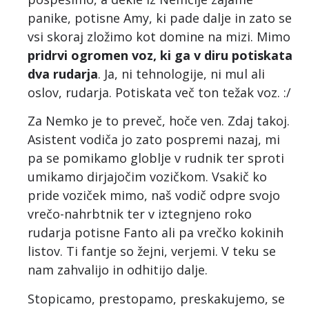
panike, potisne Amy, ki pade dalje in zato se
vsi skoraj zložimo kot domine na mizi. Mimo
pridrvi ogromen voz, ki ga v diru potiskata
dva rudarja
. Ja, ni tehnologije, ni mul ali
oslov, rudarja. Potiskata več ton težak voz. :/
Za Nemko je to preveč, hoče ven. Zdaj takoj.
Asistent vodiča jo zato pospremi nazaj, mi
pa se pomikamo globlje v rudnik ter sproti
umikamo dirjajočim vozičkom. Vsakič ko
pride voziček mimo, naš vodič odpre svojo
vrečo-nahrbtnik ter v iztegnjeno roko
rudarja potisne Fanto ali pa vrečko kokinih
listov. Ti fantje so žejni, verjemi. V teku se
nam zahvalijo in odhitijo dalje.
Stopicamo, prestopamo, preskakujemo, se