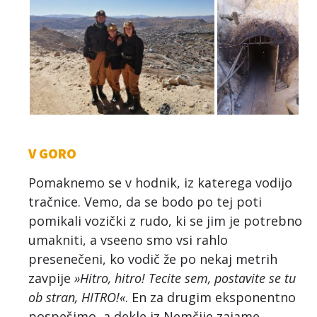
V GORO
Pomaknemo se v hodnik, iz katerega vodijo
tračnice. Vemo, da se bodo po tej poti
pomikali vozički z rudo, ki se jim je potrebno
umakniti, a vseeno smo vsi rahlo
presenečeni, ko vodič že po nekaj metrih
zavpije
»Hitro, hitro! Tecite sem, postavite se tu
ob stran, HITRO!«
. En za drugim eksponentno
pospešimo, a dekle iz Nemčije zajame