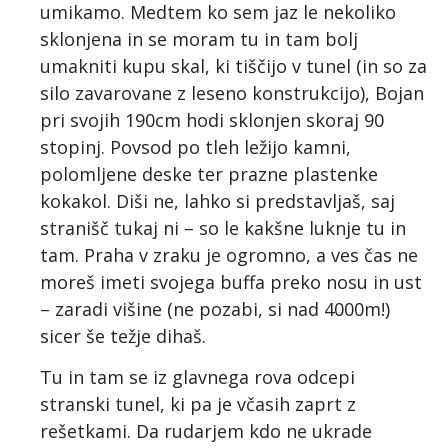
umikamo. Medtem ko sem jaz le nekoliko
sklonjena in se moram tu in tam bolj
umakniti kupu skal, ki tiščijo v tunel (in so za
silo zavarovane z leseno konstrukcijo), Bojan
pri svojih 190cm hodi sklonjen skoraj 90
stopinj. Povsod po tleh ležijo kamni,
polomljene deske ter prazne plastenke
kokakol. Diši ne, lahko si predstavljaš, saj
stranišč tukaj ni – so le kakšne luknje tu in
tam. Praha v zraku je ogromno, a ves čas ne
moreš imeti svojega buffa preko nosu in ust
– zaradi višine (ne pozabi, si nad 4000m!)
sicer še težje dihaš.
Tu in tam se iz glavnega rova odcepi
stranski tunel, ki pa je včasih zaprt z
rešetkami. Da rudarjem kdo ne ukrade