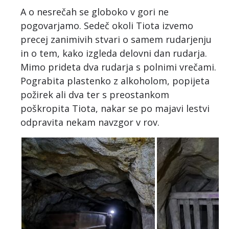
A o nesrečah se globoko v gori ne
pogovarjamo. Sedeč okoli Tiota izvemo
precej zanimivih stvari o samem rudarjenju
in o tem, kako izgleda delovni dan rudarja.
Mimo prideta dva rudarja s polnimi vrečami.
Pograbita plastenko z alkoholom, popijeta
požirek ali dva ter s preostankom
poškropita Tiota, nakar se po majavi lestvi
odpravita nekam navzgor v rov.