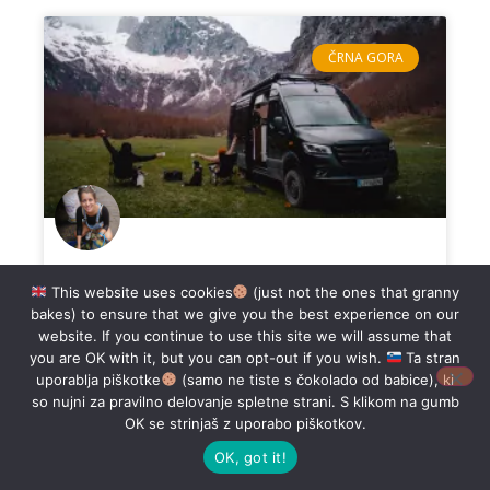
ČRNA GORA
Road trip po Črni gori s kombijem: 2-
This website uses cookies
(just not the ones that granny
tedenski načrt poti
bakes) to ensure that we give you the best experience on our
website. If you continue to use this site we will assume that
you are OK with it, but you can opt-out if you wish.
Ta stran
Te mika road trip po Črni gori s kombijem? Živo
uporablja piškotke
(samo ne tiste s čokolado od babice), ki
zeleni gozdovi, nori razgledi na mogočne vršace,
so nujni za pravilno delovanje spletne strani. S klikom na gumb
fascinanten zaliv Kotorja, vijugaste ceste in divja
OK se strinjaš z uporabo piškotkov.
OK, got it!
READ MORE »