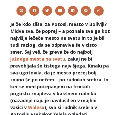
Je že kdo slišal za Potosi, mesto v Boliviji?
Midva sva, že poprej – a poznala sva ga kot
najvišje ležeče mesto na svetu in to je bil
tudi razlog, da se odpraviva še v tisto
smer. Saj veš, če greva že do najbolj
južnega mesta na svetu
, zakaj ne bi
prevohljala še tistega najvišjega. Kmalu pa
sva ugotovila, da je mesto precej bolj
znano še po nečem – po rudnikih srebra. In
ker se med potepanjem na frnikoli
pogosto znajdeva v kakšnem rudniku
(nazadnje naju je navdušil en v majhni
vasici v
Walesu
), sva si rudnik srebra v
Potosiju vsekakor želela ogledati.