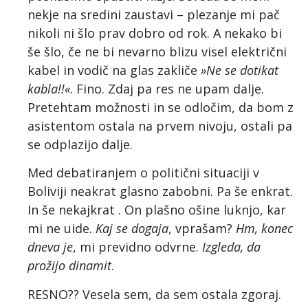
nekje na sredini zaustavi – plezanje mi pač
nikoli ni šlo prav dobro od rok. A nekako bi
še šlo, če ne bi nevarno blizu visel električni
kabel in vodič na glas zakliče
»Ne se dotikat
kabla!!«
. Fino. Zdaj pa res ne upam dalje.
Pretehtam možnosti in se odločim, da bom z
asistentom ostala na prvem nivoju, ostali pa
se odplazijo dalje.
Med debatiranjem o politični situaciji v
Boliviji neakrat glasno zabobni. Pa še enkrat.
In še nekajkrat . On plašno ošine luknjo, kar
mi ne uide.
Kaj se dogaja
, vprašam?
Hm, konec
dneva je
, mi previdno odvrne.
Izgleda, da
prožijo dinamit
.
RESNO?? Vesela sem, da sem ostala zgoraj.