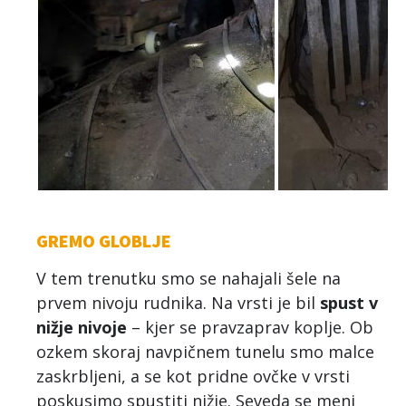
GREMO GLOBLJE
V tem trenutku smo se nahajali šele na
prvem nivoju rudnika. Na vrsti je bil
spust v
nižje nivoje
– kjer se pravzaprav koplje. Ob
ozkem skoraj navpičnem tunelu smo malce
zaskrbljeni, a se kot pridne ovčke v vrsti
poskusimo spustiti nižje. Seveda se meni