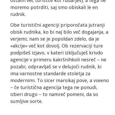
ostalih več turistov kot rudarjev), a tega ne
moremo potrditi, saj smo obiskali le en
rudnik.
Obe turistični agenciji priporočata jutranji
obisk rudnika, ko bi naj bilo več dogajanja, a
verjemi, nam se je popoldan zdelo, da je
»akcije« več kot dovolj. Ob rezervaciji ture
podpišeš izjavo, v kateri izključuješ krivdo
agencije v primeru kakršnihkoli nesreč – ne
pozabi, odpravljaš se v delujoči rudnik, ki
ima varnostne standarde stoletja za
modernimi. To sicer marsikaj pove, a vseeno
– če turistična agencija tega ne ponudi,
izberi drugo – to namreč pomeni, da so
sumljive sorte.