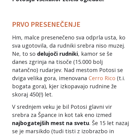
PRVO PRESENEČENJE
Hm, malce presenečeno sva odprla usta, ko
sva ugotovila, da rudniki srebra niso muzej.
Ne, to so
delujoči rudniki
, kamor se še
danes zgrinja na tisoče (15.000 bolj
natančno) rudarjev. Nad mestom Potosi se
dviga velika gora, imenovana
Cerro Rico
(t.i.
bogata gora), kjer izkopavajo rudnine že
skoraj 450(!) let.
V srednjem veku je bil Potosi glavni vir
srebra za Špance in kot tak eno izmed
najbogatejših mest na svetu
. Še 15 let nazaj
se je marsikdo (tudi tisti z izobrazbo in