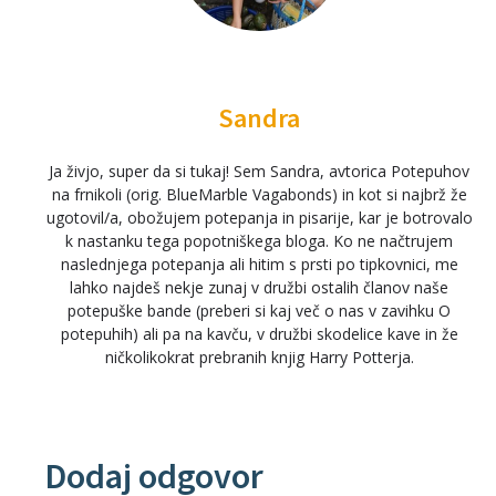
Sandra
Ja živjo, super da si tukaj! Sem Sandra, avtorica Potepuhov
na frnikoli (orig. BlueMarble Vagabonds) in kot si najbrž že
ugotovil/a, obožujem potepanja in pisarije, kar je botrovalo
k nastanku tega popotniškega bloga. Ko ne načtrujem
naslednjega potepanja ali hitim s prsti po tipkovnici, me
lahko najdeš nekje zunaj v družbi ostalih članov naše
potepuške bande (preberi si kaj več o nas v zavihku O
potepuhih) ali pa na kavču, v družbi skodelice kave in že
ničkolikokrat prebranih knjig Harry Potterja.
Dodaj odgovor